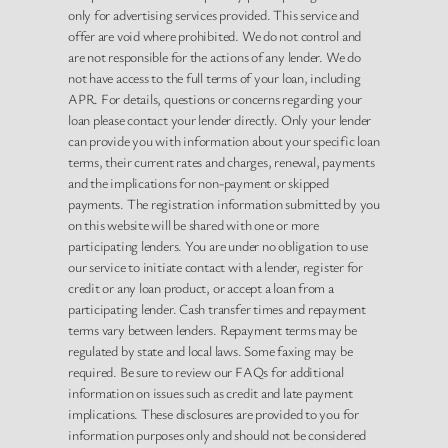
only for advertising services provided. This service and
offer are void where prohibited. We do not control and
are not responsible for the actions of any lender. We do
not have access to the full terms of your loan, including
APR. For details, questions or concerns regarding your
loan please contact your lender directly. Only your lender
can provide you with information about your specific loan
terms, their current rates and charges, renewal, payments
and the implications for non-payment or skipped
payments. The registration information submitted by you
on this website will be shared with one or more
participating lenders. You are under no obligation to use
our service to initiate contact with a lender, register for
credit or any loan product, or accept a loan from a
participating lender. Cash transfer times and repayment
terms vary between lenders. Repayment terms may be
regulated by state and local laws. Some faxing may be
required. Be sure to review our FAQs for additional
information on issues such as credit and late payment
implications. These disclosures are provided to you for
information purposes only and should not be considered