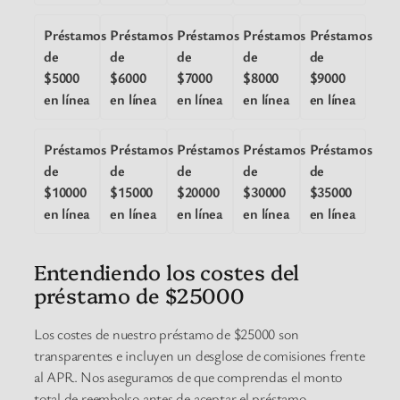
Préstamos
Préstamos
Préstamos
Préstamos
Préstamos
de
de
de
de
de
$5000
$6000
$7000
$8000
$9000
en línea
en línea
en línea
en línea
en línea
Préstamos
Préstamos
Préstamos
Préstamos
Préstamos
de
de
de
de
de
$10000
$15000
$20000
$30000
$35000
en línea
en línea
en línea
en línea
en línea
Entendiendo los costes del
préstamo de $25000
Los costes de nuestro préstamo de $25000 son
transparentes e incluyen un desglose de comisiones frente
al APR. Nos aseguramos de que comprendas el monto
total de reembolso antes de aceptar el préstamo.